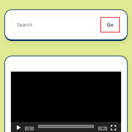
Go
Reproductor
de
vídeo
00:00
02:25