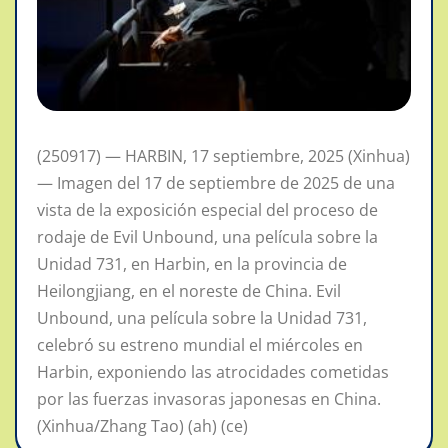
(250917) — HARBIN, 17 septiembre, 2025 (Xinhua)
— Imagen del 17 de septiembre de 2025 de una
vista de la exposición especial del proceso de
rodaje de Evil Unbound, una película sobre la
Unidad 731, en Harbin, en la provincia de
Heilongjiang, en el noreste de China. Evil
Unbound, una película sobre la Unidad 731,
celebró su estreno mundial el miércoles en
Harbin, exponiendo las atrocidades cometidas
por las fuerzas invasoras japonesas en China.
(Xinhua/Zhang Tao) (ah) (ce)