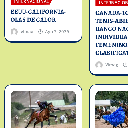
INTERNACIONAL
INTERNACIO
EEUU-CALIFORNIA-
CANADA-T
OLAS DE CALOR
TENIS-ABI
BANCO NA
Vimag
Ago 3, 2026
INDIVIDUA
FEMENINO
CLASIFICA
Vimag