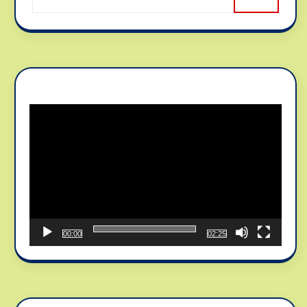
Reproductor
de
vídeo
00:00
02:25