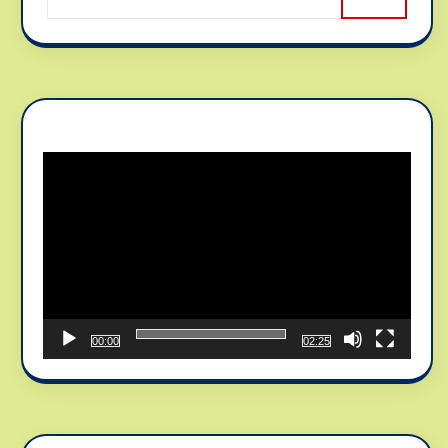
Reproductor
de
vídeo
00:00
02:25