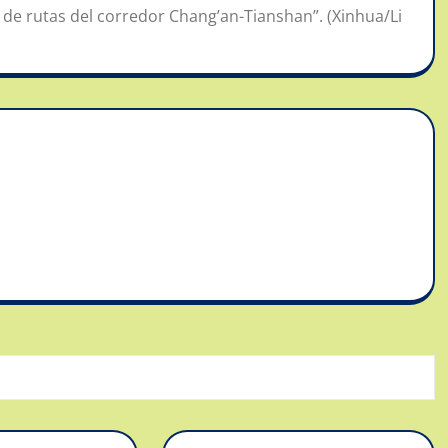
 de rutas del corredor Chang’an-Tianshan”. (Xinhua/Li