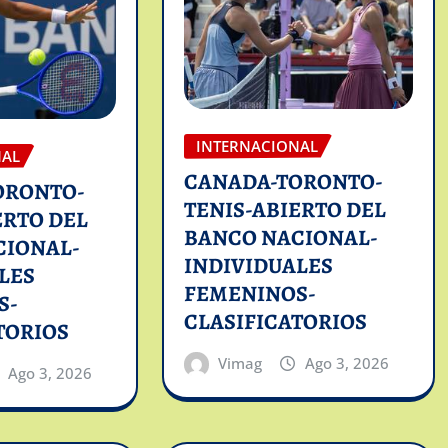
INTERNACIONAL
NAL
CANADA-TORONTO-
ORONTO-
TENIS-ABIERTO DEL
ERTO DEL
BANCO NACIONAL-
CIONAL-
INDIVIDUALES
LES
FEMENINOS-
S-
CLASIFICATORIOS
TORIOS
Vimag
Ago 3, 2026
Ago 3, 2026