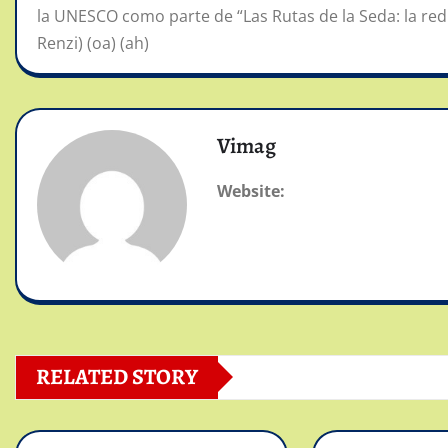
la UNESCO como parte de “Las Rutas de la Seda: la red
Renzi) (oa) (ah)
Vimag
Website:
RELATED STORY