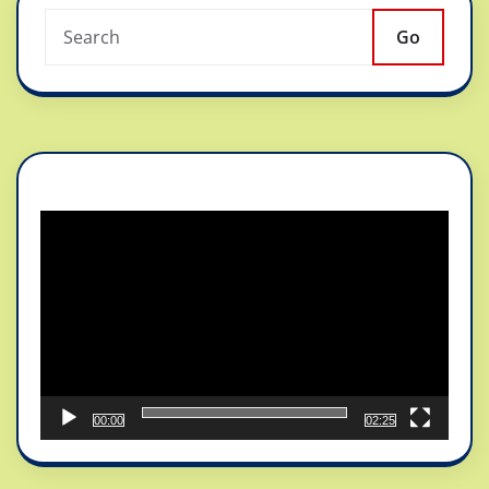
Go
Reproductor
de
vídeo
00:00
02:25