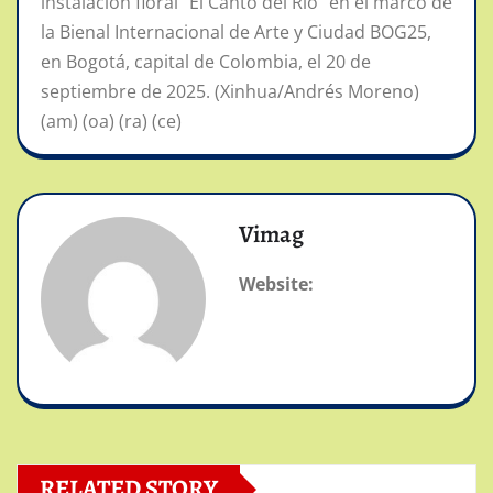
instalación floral “El Canto del Río” en el marco de
la Bienal Internacional de Arte y Ciudad BOG25,
en Bogotá, capital de Colombia, el 20 de
septiembre de 2025. (Xinhua/Andrés Moreno)
(am) (oa) (ra) (ce)
Vimag
Website:
RELATED STORY