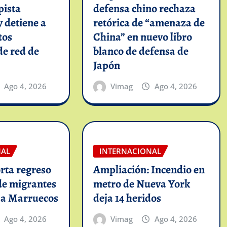
pista
defensa chino rechaza
y detiene a
retórica de “amenaza de
tos
China” en nuevo libro
de red de
blanco de defensa de
Japón
Ago 4, 2026
Vimag
Ago 4, 2026
NAL
INTERNACIONAL
rta regreso
Ampliación: Incendio en
de migrantes
metro de Nueva York
 a Marruecos
deja 14 heridos
Ago 4, 2026
Vimag
Ago 4, 2026