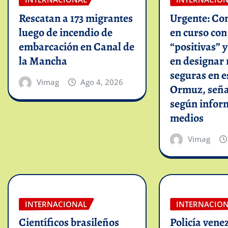
Rescatan a 173 migrantes
Urgente: Co
luego de incendio de
en curso co
embarcación en Canal de
“positivas” 
la Mancha
en designar 
seguras en e
Vimag
Ago 4, 2026
Ormuz, seña
según infor
medios
Vimag
INTERNACIONAL
INTERNACIO
Científicos brasileños
Policía vene