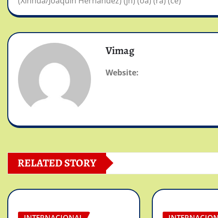
(Xinhua/Joaquín Hernández) (jh) (oa) (ra) (ce)
Vimag
Website:
RELATED STORY
INTERNACIONAL
INTERNACIO