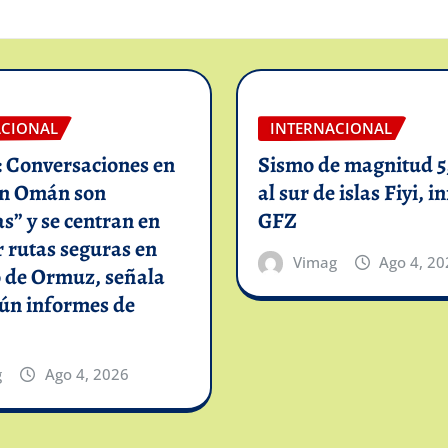
ACIONAL
INTERNACIONAL
: Conversaciones en
Sismo de magnitud 5,
on Omán son
al sur de islas Fiyi, 
as” y se centran en
GFZ
 rutas seguras en
Vimag
Ago 4, 20
o de Ormuz, señala
gún informes de
g
Ago 4, 2026