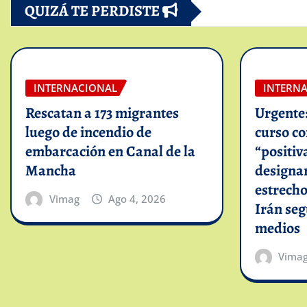
QUIZÁ TE PERDISTE
INTERNACIONAL
INTERN
Rescatan a 173 migrantes
Urgente
luego de incendio de
curso c
embarcación en Canal de la
“positiv
Mancha
designar
estrech
Vimag
Ago 4, 2026
Irán se
medios
Vima