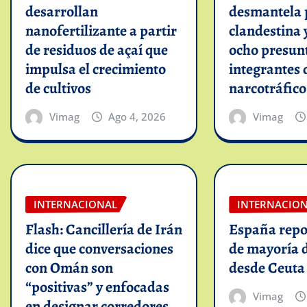
desarrollan
desmantela 
nanofertilizante a partir
clandestina 
de residuos de açaí que
ocho presun
impulsa el crecimiento
integrantes 
de cultivos
narcotráfico
Vimag
Ago 4, 2026
Vimag
INTERNACIONAL
INTERNACIO
Flash: Cancillería de Irán
España repo
dice que conversaciones
de mayoría 
con Omán son
desde Ceuta
“positivas” y enfocadas
Vimag
en designar corredores