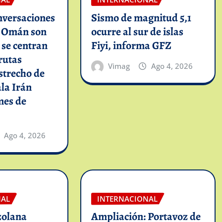
nversaciones
Sismo de magnitud 5,1
n Omán son
ocurre al sur de islas
y se centran
Fiyi, informa GFZ
rutas
Vimag
Ago 4, 2026
strecho de
la Irán
mes de
Ago 4, 2026
NAL
INTERNACIONAL
zolana
Ampliación: Portavoz de