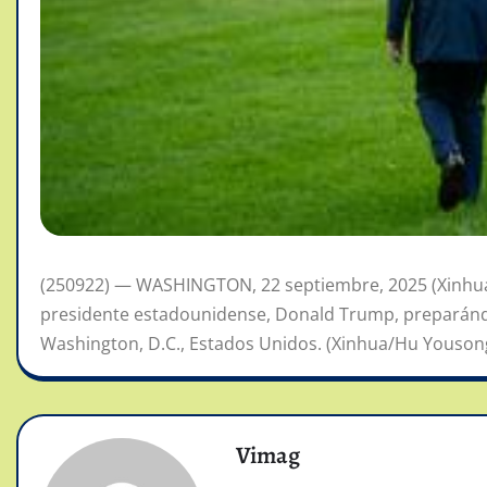
(250922) — WASHINGTON, 22 septiembre, 2025 (Xinhua
presidente estadounidense, Donald Trump, preparándo
Washington, D.C., Estados Unidos. (Xinhua/Hu Yousong) 
Vimag