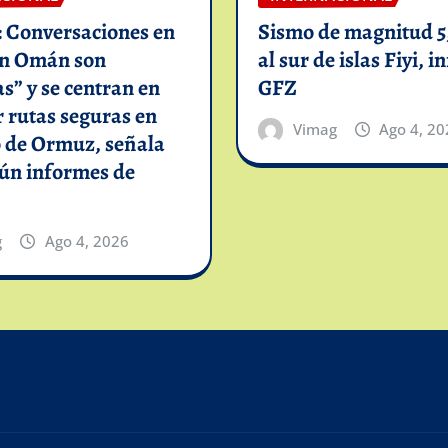
: Conversaciones en
Sismo de magnitud 5,
on Omán son
al sur de islas Fiyi, 
as” y se centran en
GFZ
 rutas seguras en
Vimag
Ago 4, 20
o de Ormuz, señala
gún informes de
g
Ago 4, 2026