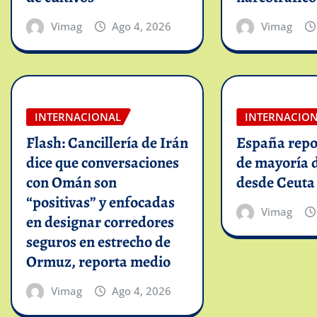
Vimag
Ago 4, 2026
Vimag
INTERNACIONAL
INTERNACIO
Flash: Cancillería de Irán
España repo
dice que conversaciones
de mayoría 
con Omán son
desde Ceuta
“positivas” y enfocadas
Vimag
en designar corredores
seguros en estrecho de
Ormuz, reporta medio
Vimag
Ago 4, 2026