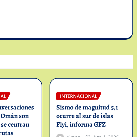
NAL
INTERNACIONAL
nversaciones
Sismo de magnitud 5,1
n Omán son
ocurre al sur de islas
y se centran
Fiyi, informa GFZ
rutas
Vimag
Ago 4, 2026