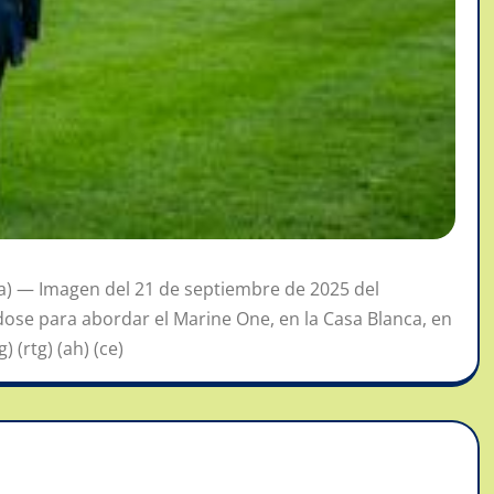
) — Imagen del 21 de septiembre de 2025 del
se para abordar el Marine One, en la Casa Blanca, en
(rtg) (ah) (ce)