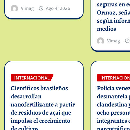
seguras en e
Vimag
Ago 4, 2026
Ormuz, seña
según infor
medios
Vimag
INTERNACIONAL
INTERNACIO
Científicos brasileños
Policía vene
desarrollan
desmantela 
nanofertilizante a partir
clandestina 
de residuos de açaí que
ocho presun
impulsa el crecimiento
integrantes 
de cultivos
narcotráfico