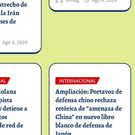
strecho de
la Irán
mes de
Ago 4, 2026
NAL
INTERNACIONAL
zolana
Ampliación: Portavoz de
pista
defensa chino rechaza
y detiene a
retórica de “amenaza de
tos
China” en nuevo libro
de red de
blanco de defensa de
Japón