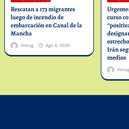
Rescatan a 173 migrantes
Urgente
luego de incendio de
curso c
embarcación en Canal de la
“positiv
Mancha
designar
estrech
Vimag
Ago 4, 2026
Irán se
medios
Vima