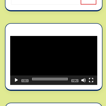
Reproductor
de
vídeo
00:00
02:25