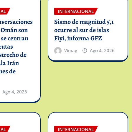
NAL
INTERNACIONAL
nversaciones
Sismo de magnitud 5,1
n Omán son
ocurre al sur de islas
y se centran
Fiyi, informa GFZ
rutas
Vimag
Ago 4, 2026
strecho de
la Irán
mes de
Ago 4, 2026
NAL
INTERNACIONAL