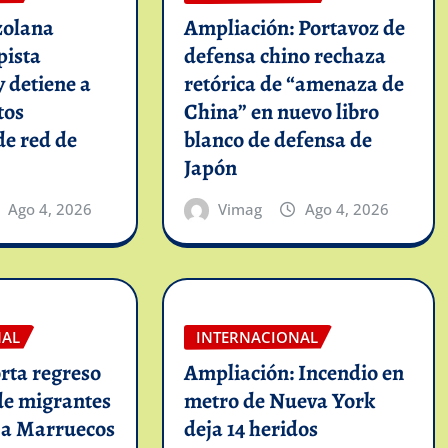
zolana
Ampliación: Portavoz de
pista
defensa chino rechaza
y detiene a
retórica de “amenaza de
tos
China” en nuevo libro
de red de
blanco de defensa de
Japón
Ago 4, 2026
Vimag
Ago 4, 2026
NAL
INTERNACIONAL
rta regreso
Ampliación: Incendio en
de migrantes
metro de Nueva York
 a Marruecos
deja 14 heridos