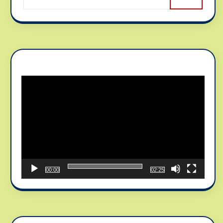
Reproductor
de
vídeo
00:00
02:25