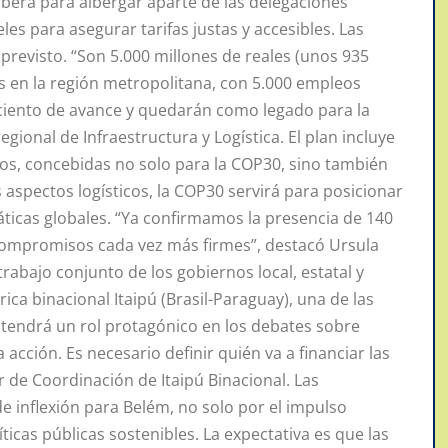
ibera para albergar aparte de las delegaciones
es para asegurar tarifas justas y accesibles. Las
revisto. “Son 5.000 millones de reales (unos 935
s en la región metropolitana, con 5.000 empleos
ciento de avance y quedarán como legado para la
egional de Infraestructura y Logística. El plan incluye
os, concebidas no solo para la COP30, sino también
s aspectos logísticos, la COP30 servirá para posicionar
áticas globales. “Ya confirmamos la presencia de 140
compromisos cada vez más firmes”, destacó Ursula
trabajo conjunto de los gobiernos local, estatal y
rica binacional Itaipú (Brasil-Paraguay), una de las
 tendrá un rol protagónico en los debates sobre
acción. Es necesario definir quién va a financiar las
 de Coordinación de Itaipú Binacional. Las
inflexión para Belém, no solo por el impulso
ticas públicas sostenibles. La expectativa es que las