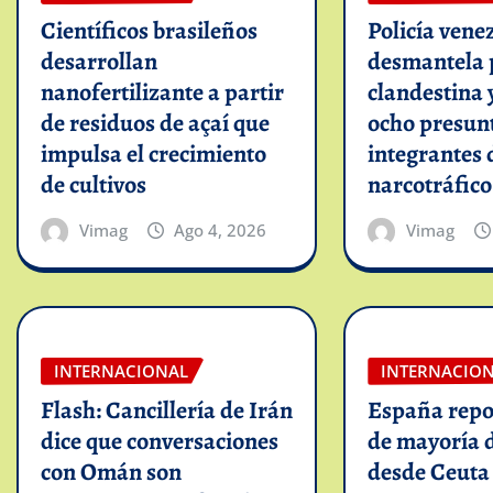
Científicos brasileños
Policía vene
desarrollan
desmantela 
nanofertilizante a partir
clandestina 
de residuos de açaí que
ocho presun
impulsa el crecimiento
integrantes 
de cultivos
narcotráfico
Vimag
Ago 4, 2026
Vimag
INTERNACIONAL
INTERNACIO
Flash: Cancillería de Irán
España repo
dice que conversaciones
de mayoría 
con Omán son
desde Ceuta