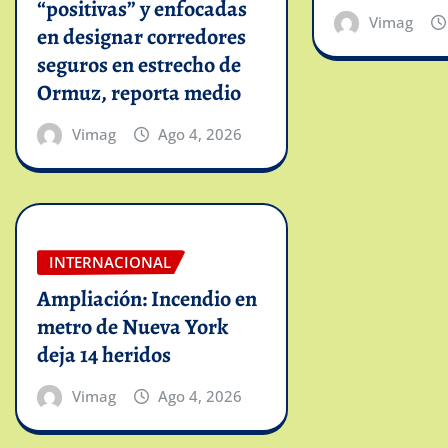
“positivas” y enfocadas
Vimag
en designar corredores
seguros en estrecho de
Ormuz, reporta medio
Vimag
Ago 4, 2026
INTERNACIONAL
Ampliación: Incendio en
metro de Nueva York
deja 14 heridos
Vimag
Ago 4, 2026