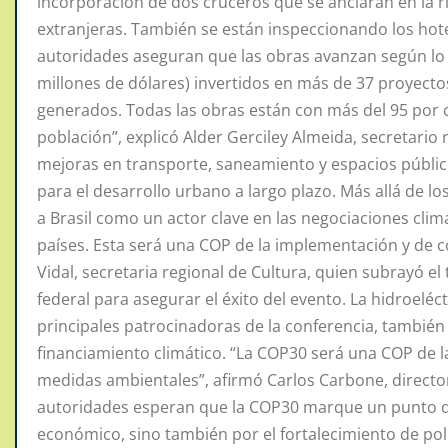
incorporación de dos cruceros que se anclarán en la r
extranjeras. También se están inspeccionando los hotel
autoridades aseguran que las obras avanzan según lo p
millones de dólares) invertidos en más de 37 proyecto
generados. Todas las obras están con más del 95 por 
población”, explicó Alder Gerciley Almeida, secretario r
mejoras en transporte, saneamiento y espacios públic
para el desarrollo urbano a largo plazo. Más allá de lo
a Brasil como un actor clave en las negociaciones clim
países. Esta será una COP de la implementación y de 
Vidal, secretaria regional de Cultura, quien subrayó el 
federal para asegurar el éxito del evento. La hidroeléct
principales patrocinadoras de la conferencia, también
financiamiento climático. “La COP30 será una COP de la 
medidas ambientales”, afirmó Carlos Carbone, director
autoridades esperan que la COP30 marque un punto de 
económico, sino también por el fortalecimiento de polí