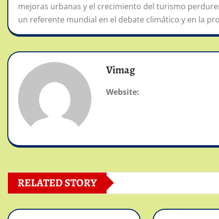
mejoras urbanas y el crecimiento del turismo perdure
un referente mundial en el debate climático y en la p
Vimag
Website:
RELATED STORY