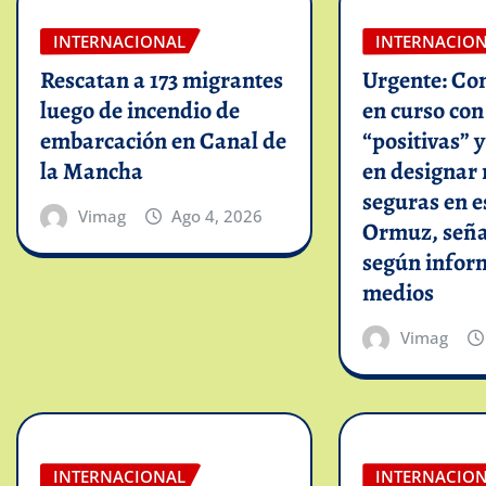
INTERNACIONAL
INTERNACIO
Rescatan a 173 migrantes
Urgente: Co
luego de incendio de
en curso co
embarcación en Canal de
“positivas” 
la Mancha
en designar 
seguras en e
Vimag
Ago 4, 2026
Ormuz, seña
según infor
medios
Vimag
INTERNACIONAL
INTERNACIO