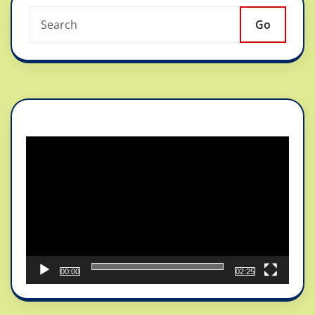
Go
Reproductor
de
vídeo
00:00
02:25