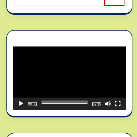
Reproductor
de
vídeo
00:00
02:25