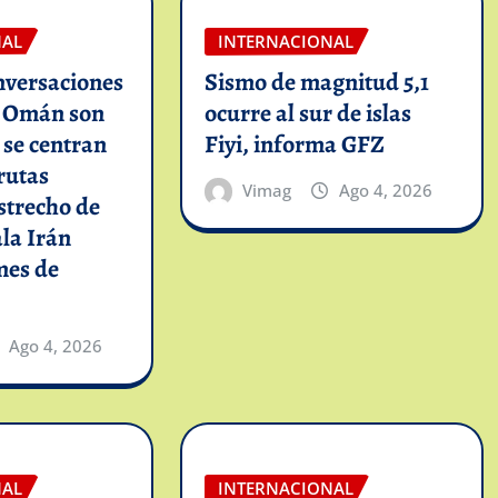
NAL
INTERNACIONAL
nversaciones
Sismo de magnitud 5,1
n Omán son
ocurre al sur de islas
y se centran
Fiyi, informa GFZ
rutas
Vimag
Ago 4, 2026
strecho de
la Irán
mes de
Ago 4, 2026
NAL
INTERNACIONAL