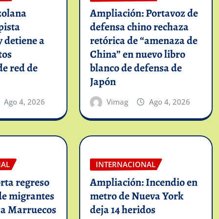
zolana
Ampliación: Portavoz de
pista
defensa chino rechaza
y detiene a
retórica de “amenaza de
tos
China” en nuevo libro
de red de
blanco de defensa de
Japón
Ago 4, 2026
Vimag
Ago 4, 2026
NAL
INTERNACIONAL
rta regreso
Ampliación: Incendio en
de migrantes
metro de Nueva York
 a Marruecos
deja 14 heridos