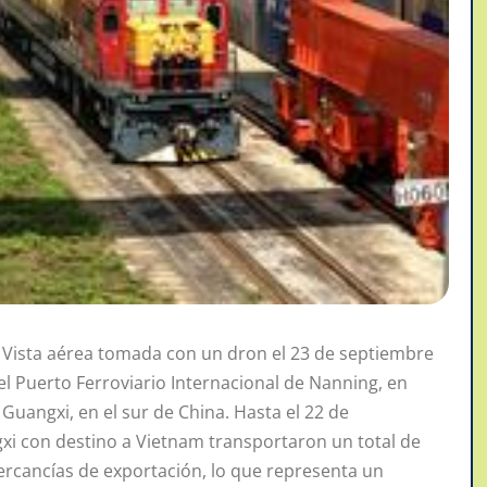
Vista aérea tomada con un dron el 23 de septiembre
l Puerto Ferroviario Internacional de Nanning, en
Guangxi, en el sur de China. Hasta el 22 de
xi con destino a Vietnam transportaron un total de
ercancías de exportación, lo que representa un