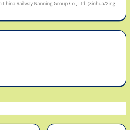
n China Railway Nanning Group Co., Ltd. (Xinhua/Xing