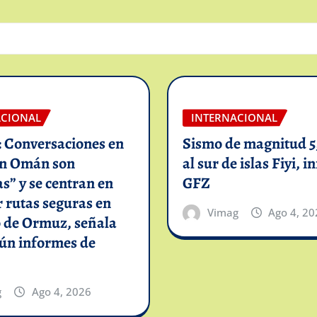
ACIONAL
INTERNACIONAL
: Conversaciones en
Sismo de magnitud 5,
on Omán son
al sur de islas Fiyi, 
as” y se centran en
GFZ
 rutas seguras en
Vimag
Ago 4, 20
o de Ormuz, señala
gún informes de
g
Ago 4, 2026