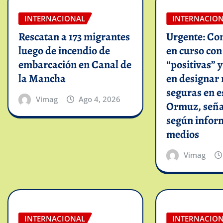
INTERNACIONAL
INTERNACIO
Rescatan a 173 migrantes
Urgente: Co
luego de incendio de
en curso co
embarcación en Canal de
“positivas” 
la Mancha
en designar 
seguras en e
Vimag
Ago 4, 2026
Ormuz, seña
según infor
medios
Vimag
INTERNACIONAL
INTERNACIO