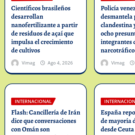
Científicos brasileños
Policía vene
desarrollan
desmantela 
nanofertilizante a partir
clandestina 
de residuos de açaí que
ocho presun
impulsa el crecimiento
integrantes 
de cultivos
narcotráfico
Vimag
Ago 4, 2026
Vimag
INTERNACIONAL
INTERNACIO
Flash: Cancillería de Irán
España repo
dice que conversaciones
de mayoría 
con Omán son
desde Ceuta