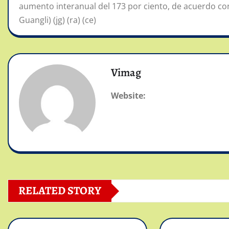
aumento interanual del 173 por ciento, de acuerdo co
Guangli) (jg) (ra) (ce)
Vimag
Website:
RELATED STORY