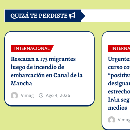
QUIZÁ TE PERDISTE
INTERNACIONAL
INTERN
Rescatan a 173 migrantes
Urgente
luego de incendio de
curso c
embarcación en Canal de la
“positiv
Mancha
designar
estrech
Vimag
Ago 4, 2026
Irán se
medios
Vima