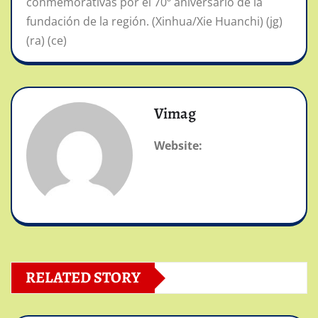
conmemorativas por el 70º aniversario de la
fundación de la región. (Xinhua/Xie Huanchi) (jg)
(ra) (ce)
Vimag
Website:
RELATED STORY