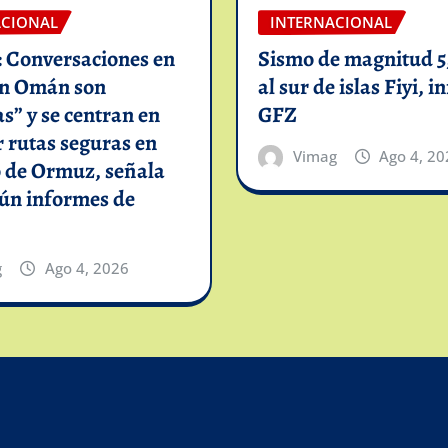
ACIONAL
INTERNACIONAL
: Conversaciones en
Sismo de magnitud 5,
on Omán son
al sur de islas Fiyi, 
as” y se centran en
GFZ
 rutas seguras en
Vimag
Ago 4, 20
o de Ormuz, señala
gún informes de
g
Ago 4, 2026