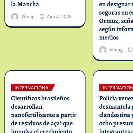
la Mancha
en designar 
seguras en e
Vimag
Ago 4, 2026
Ormuz, seña
según infor
medios
Vimag
INTERNACIONAL
INTERNACIO
Científicos brasileños
Policía vene
desarrollan
desmantela 
nanofertilizante a partir
clandestina 
de residuos de açaí que
ocho presun
impulsa el crecimiento
integrantes 