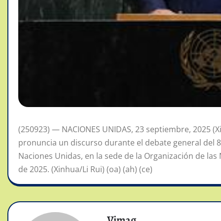
(250923) — NACIONES UNIDAS, 23 septiembre, 2025 (Xi
pronuncia un discurso durante el debate general del 8
Naciones Unidas, en la sede de la Organización de las
de 2025. (Xinhua/Li Rui) (oa) (ah) (ce)
Vimag