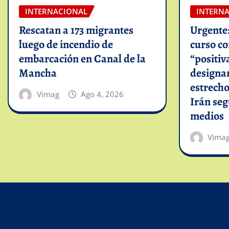
INTERNACIONAL
INTERN
Rescatan a 173 migrantes
Urgente
luego de incendio de
curso c
embarcación en Canal de la
“positiv
Mancha
designar
estrech
Vimag
Ago 4, 2026
Irán se
medios
Vima