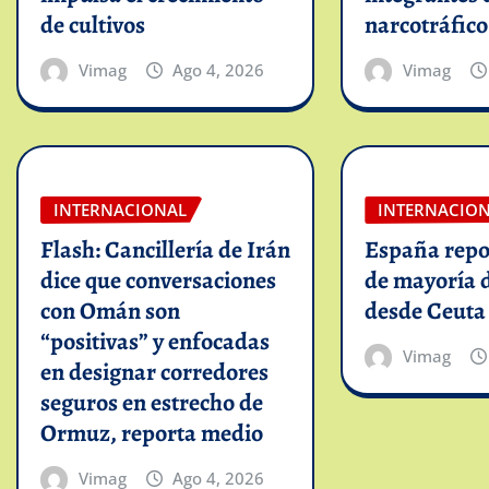
de cultivos
narcotráfico
Vimag
Ago 4, 2026
Vimag
INTERNACIONAL
INTERNACIO
Flash: Cancillería de Irán
España repo
dice que conversaciones
de mayoría 
con Omán son
desde Ceuta
“positivas” y enfocadas
Vimag
en designar corredores
seguros en estrecho de
Ormuz, reporta medio
Vimag
Ago 4, 2026