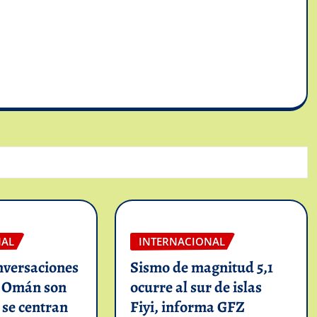
NAL
INTERNACIONAL
nversaciones
Sismo de magnitud 5,1
n Omán son
ocurre al sur de islas
y se centran
Fiyi, informa GFZ