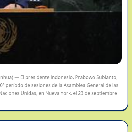
nhua) — El presidente indonesio, Prabowo Subianto,
0º período de sesiones de la Asamblea General de las
 Naciones Unidas, en Nueva York, el 23 de septiembre