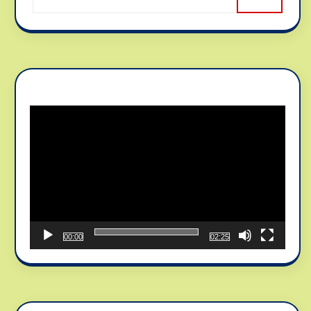
Reproductor
de
vídeo
00:00
02:25