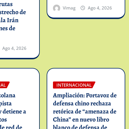
rutas
Vimag
Ago 4, 2026
strecho de
la Irán
mes de
Ago 4, 2026
NAL
INTERNACIONAL
zolana
Ampliación: Portavoz de
pista
defensa chino rechaza
y detiene a
retórica de “amenaza de
tos
China” en nuevo libro
de red de
blanco de defensa de