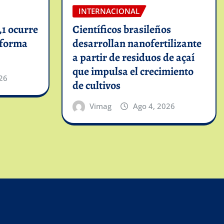
INTERNACIONAL
1 ocurre
Científicos brasileños
informa
desarrollan nanofertilizante
a partir de residuos de açaí
que impulsa el crecimiento
26
de cultivos
Vimag
Ago 4, 2026