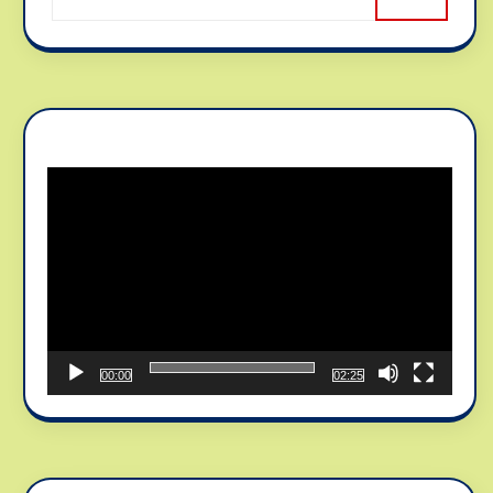
Reproductor
de
vídeo
00:00
02:25