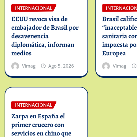
INTERNACIONAL
INTERNACIO
EEUU revoca visa de
Brasil califi
embajador de Brasil por
“inaceptable
desavenencia
sanitaria co
diplomática, informan
impuesta po
medios
Europea
Vimag
Ago 5, 2026
Vimag
INTERNACIONAL
Zarpa en España el
primer crucero con
servicios en chino que