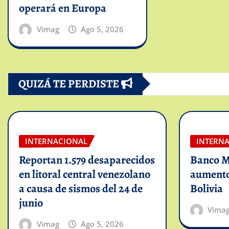
operará en Europa
Vimag
Ago 5, 2026
QUIZÁ TE PERDISTE
INTERNACIONAL
INTERN
Reportan 1.579 desaparecidos
Banco Mu
en litoral central venezolano
aumento 
a causa de sismos del 24 de
Bolivia
junio
Vima
Vimag
Ago 5, 2026