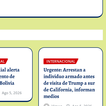
NAL
INTERNACIONAL
al alerta
Urgente: Arrestan a
ento de
individuo armado antes
 Bolivia
de visita de Trump a sur
de California, informan
Ago 5, 2026
medios