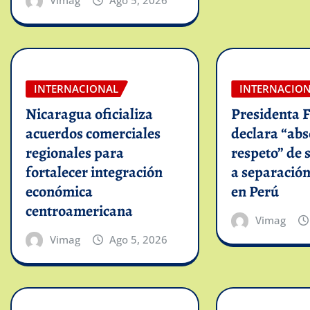
Vimag
Ago 5, 2026
INTERNACIONAL
INTERNACIO
Nicaragua oficializa
Presidenta 
acuerdos comerciales
declara “abs
regionales para
respeto” de 
fortalecer integración
a separació
económica
en Perú
centroamericana
Vimag
Vimag
Ago 5, 2026