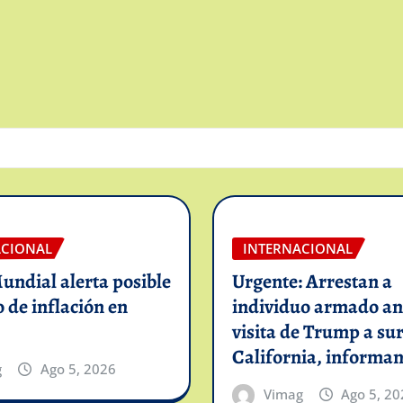
ACIONAL
INTERNACIONAL
ndial alerta posible
Urgente: Arrestan a
de inflación en
individuo armado an
visita de Trump a sur
California, informa
g
Ago 5, 2026
Vimag
Ago 5, 20