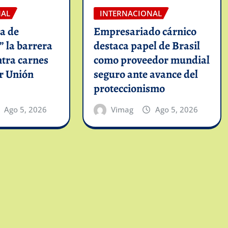
NAL
INTERNACIONAL
ca de
Empresariado cárnico
” la barrera
destaca papel de Brasil
ntra carnes
como proveedor mundial
r Unión
seguro ante avance del
proteccionismo
Ago 5, 2026
Vimag
Ago 5, 2026