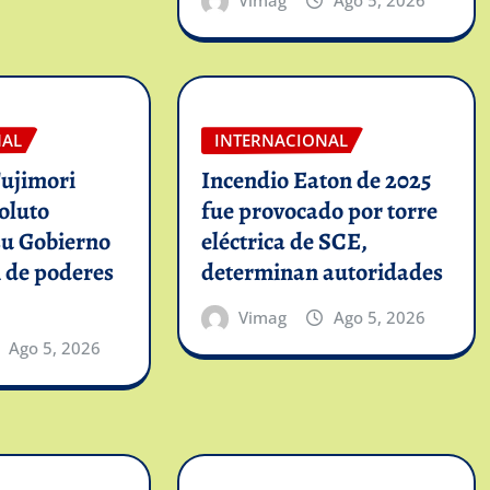
Vimag
Ago 5, 2026
NAL
INTERNACIONAL
Fujimori
Incendio Eaton de 2025
oluto
fue provocado por torre
su Gobierno
eléctrica de SCE,
n de poderes
determinan autoridades
Vimag
Ago 5, 2026
Ago 5, 2026