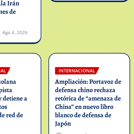
la Irán
mes de
Ago 4, 2026
NAL
INTERNACIONAL
zolana
Ampliación: Portavoz de
pista
defensa chino rechaza
y detiene a
retórica de “amenaza de
tos
China” en nuevo libro
de red de
blanco de defensa de
Japón