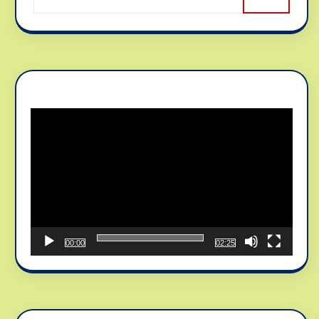
Reproductor
de
vídeo
00:00
02:25