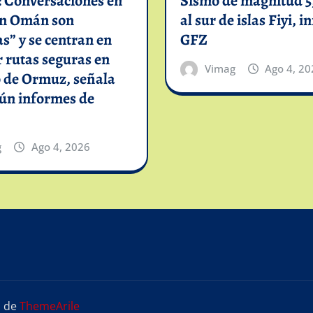
: Conversaciones en
Sismo de magnitud 5,
on Omán son
al sur de islas Fiyi, 
as” y se centran en
GFZ
 rutas seguras en
Vimag
Ago 4, 20
o de Ormuz, señala
gún informes de
g
Ago 4, 2026
s
de
ThemeArile