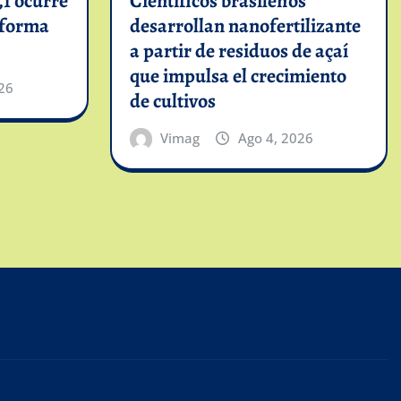
1 ocurre
Científicos brasileños
informa
desarrollan nanofertilizante
a partir de residuos de açaí
que impulsa el crecimiento
26
de cultivos
Vimag
Ago 4, 2026