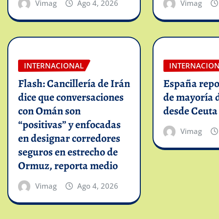
Vimag
Ago 4, 2026
Vimag
INTERNACIONAL
INTERNACIO
Flash: Cancillería de Irán
España repo
dice que conversaciones
de mayoría 
con Omán son
desde Ceuta
“positivas” y enfocadas
Vimag
en designar corredores
seguros en estrecho de
Ormuz, reporta medio
Vimag
Ago 4, 2026