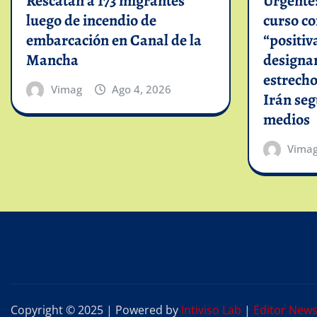
Rescatan a 173 migrantes
Urgente
luego de incendio de
curso c
embarcación en Canal de la
“positiv
Mancha
designar
estrech
Vimag
Ago 4, 2026
Irán se
medios
Vima
Copyright © 2025 | Powered by
Intiviso Lab
|
Editor New