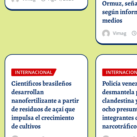
Ormuz, seña
según infor
medios
Vimag
INTERNACIONAL
INTERNACIO
Científicos brasileños
Policía vene
desarrollan
desmantela 
nanofertilizante a partir
clandestina 
de residuos de açaí que
ocho presun
impulsa el crecimiento
integrantes 
de cultivos
narcotráfico