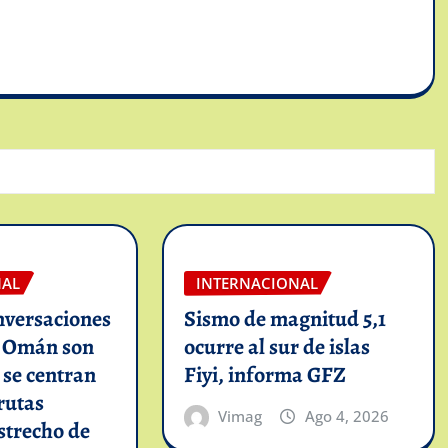
NAL
INTERNACIONAL
nversaciones
Sismo de magnitud 5,1
n Omán son
ocurre al sur de islas
y se centran
Fiyi, informa GFZ
rutas
Vimag
Ago 4, 2026
strecho de