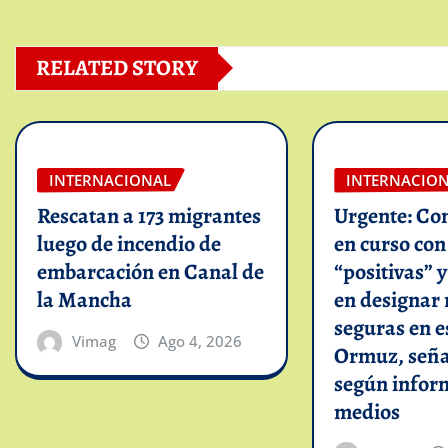
RELATED STORY
INTERNACIONAL
INTERNACIO
Rescatan a 173 migrantes
Urgente: Co
luego de incendio de
en curso co
embarcación en Canal de
“positivas” 
la Mancha
en designar 
seguras en e
Vimag
Ago 4, 2026
Ormuz, seña
según infor
medios