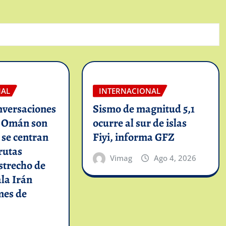
NAL
INTERNACIONAL
nversaciones
Sismo de magnitud 5,1
n Omán son
ocurre al sur de islas
y se centran
Fiyi, informa GFZ
rutas
Vimag
Ago 4, 2026
strecho de
la Irán
mes de