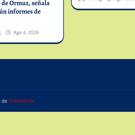
o de Ormuz, señala
gún informes de
g
Ago 4, 2026
s
de
ThemeArile