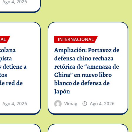
Ago 4, 2026
NAL
INTERNACIONAL
zolana
Ampliación: Portavoz de
pista
defensa chino rechaza
y detiene a
retórica de “amenaza de
tos
China” en nuevo libro
de red de
blanco de defensa de
Japón
Ago 4, 2026
Vimag
Ago 4, 2026