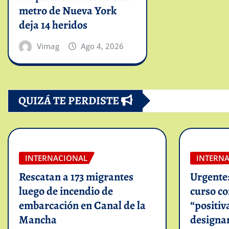
metro de Nueva York
deja 14 heridos
Vimag
Ago 4, 2026
QUIZÁ TE PERDISTE
INTERNACIONAL
INTERN
Rescatan a 173 migrantes
Urgente
luego de incendio de
curso c
embarcación en Canal de la
“positiv
Mancha
designar