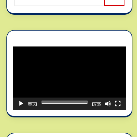
Reproductor
de
vídeo
00:00
02:25