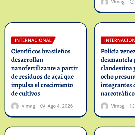
Vimag
INTERNACIONAL
INTERNACIO
Científicos brasileños
Policía vene
desarrollan
desmantela 
nanofertilizante a partir
clandestina 
de residuos de açaí que
ocho presun
impulsa el crecimiento
integrantes 
de cultivos
narcotráfico
Vimag
Ago 4, 2026
Vimag