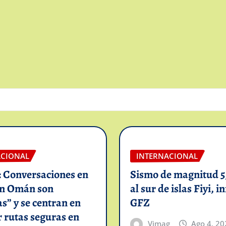
ACIONAL
INTERNACIONAL
: Conversaciones en
Sismo de magnitud 5,
on Omán son
al sur de islas Fiyi, 
as” y se centran en
GFZ
 rutas seguras en
Vimag
Ago 4, 20