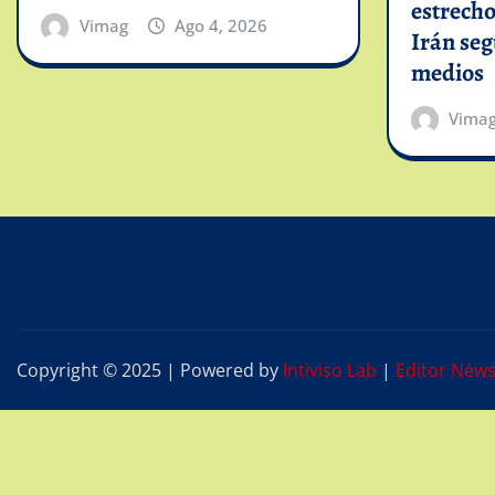
estrech
Vimag
Ago 4, 2026
Irán se
medios
Vima
Copyright © 2025 | Powered by
Intiviso Lab
|
Editor New