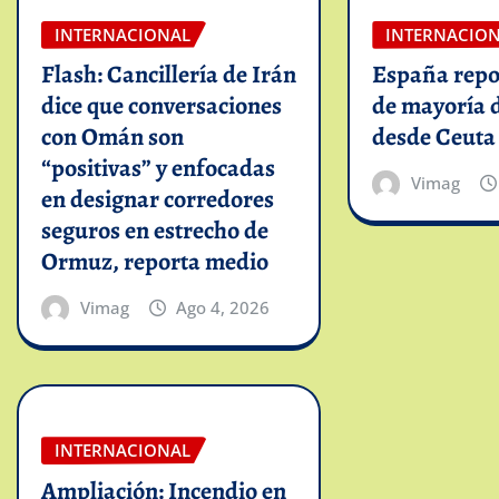
INTERNACIONAL
INTERNACIO
Flash: Cancillería de Irán
España repo
dice que conversaciones
de mayoría 
con Omán son
desde Ceuta
“positivas” y enfocadas
Vimag
en designar corredores
seguros en estrecho de
Ormuz, reporta medio
Vimag
Ago 4, 2026
INTERNACIONAL
Ampliación: Incendio en