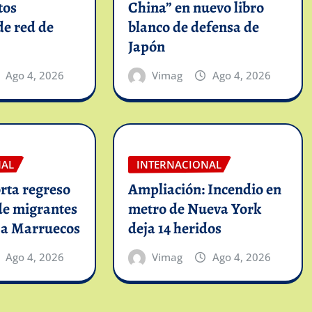
tos
China” en nuevo libro
de red de
blanco de defensa de
Japón
Ago 4, 2026
Vimag
Ago 4, 2026
NAL
INTERNACIONAL
rta regreso
Ampliación: Incendio en
de migrantes
metro de Nueva York
 a Marruecos
deja 14 heridos
Ago 4, 2026
Vimag
Ago 4, 2026