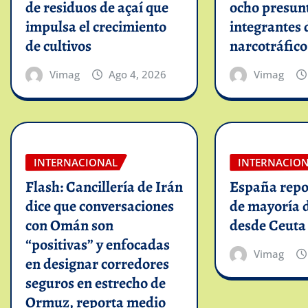
de residuos de açaí que
ocho presun
impulsa el crecimiento
integrantes 
de cultivos
narcotráfico
Vimag
Ago 4, 2026
Vimag
INTERNACIONAL
INTERNACIO
Flash: Cancillería de Irán
España repo
dice que conversaciones
de mayoría 
con Omán son
desde Ceuta
“positivas” y enfocadas
Vimag
en designar corredores
seguros en estrecho de
Ormuz, reporta medio