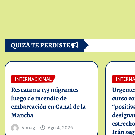
QUIZÁ TE PERDISTE
INTERNACIONAL
INTERN
Rescatan a 173 migrantes
Urgente
luego de incendio de
curso c
embarcación en Canal de la
“positiv
Mancha
designar
estrech
Vimag
Ago 4, 2026
Irán se