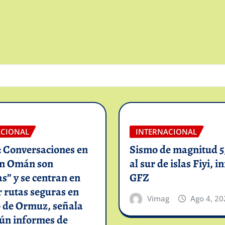
ACIONAL
INTERNACIONAL
: Conversaciones en
Sismo de magnitud 5,
on Omán son
al sur de islas Fiyi, 
as” y se centran en
GFZ
 rutas seguras en
Vimag
Ago 4, 20
o de Ormuz, señala
gún informes de