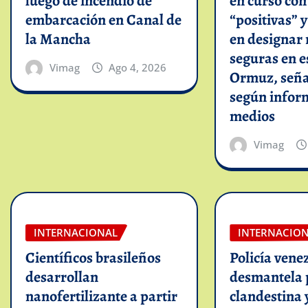
luego de incendio de
en curso co
embarcación en Canal de
“positivas” 
la Mancha
en designar 
seguras en e
Vimag
Ago 4, 2026
Ormuz, seña
según infor
medios
Vimag
INTERNACIONAL
INTERNACIO
Científicos brasileños
Policía vene
desarrollan
desmantela 
nanofertilizante a partir
clandestina 