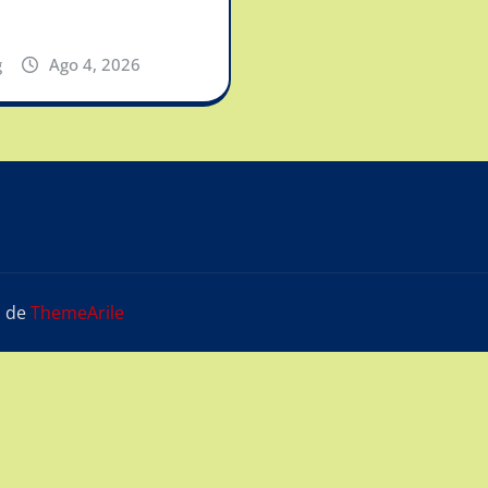
g
Ago 4, 2026
s
de
ThemeArile