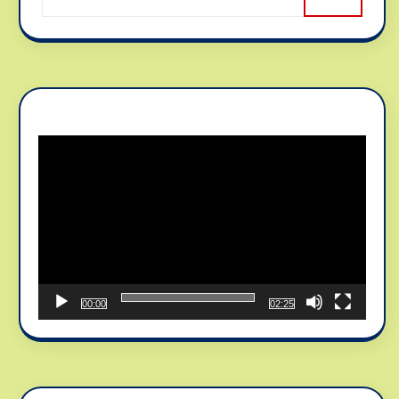
Reproductor
de
vídeo
00:00
02:25