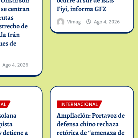
n Omán son
ocurre al sur de islas
y se centran
Fiyi, informa GFZ
rutas
Vimag
Ago 4, 2026
strecho de
la Irán
mes de
Ago 4, 2026
NAL
INTERNACIONAL
zolana
Ampliación: Portavoz de
pista
defensa chino rechaza
y detiene a
retórica de “amenaza de