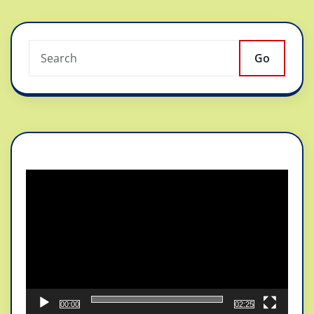
Go
Reproductor
de
vídeo
00:00
02:25