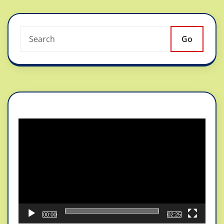
Go
Reproductor
de
vídeo
00:00
02:25