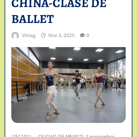
CHINA-CLASE DE
BALLET
Vimag
Nov 3, 2025
0
(251101) — CIUDAD DE MEXICO, 1 noviembre,