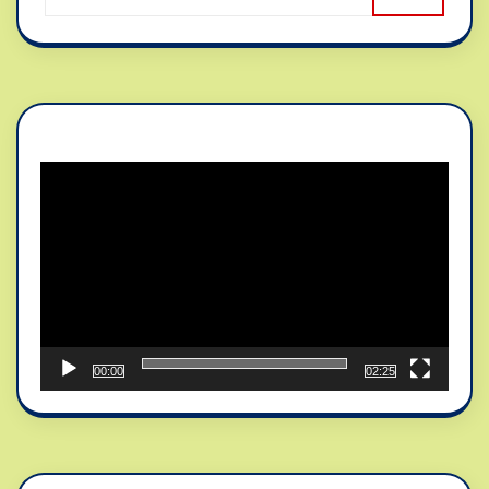
Reproductor
de
vídeo
00:00
02:25