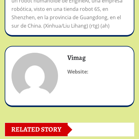
un robot humanoide de EngineAI, una empresa
robótica, visto en una tienda robot 6S, en
Shenzhen, en la provincia de Guangdong, en el
sur de China. (Xinhua/Liu Lihang) (rtg) (ah)
Vimag
Website:
RELATED STORY