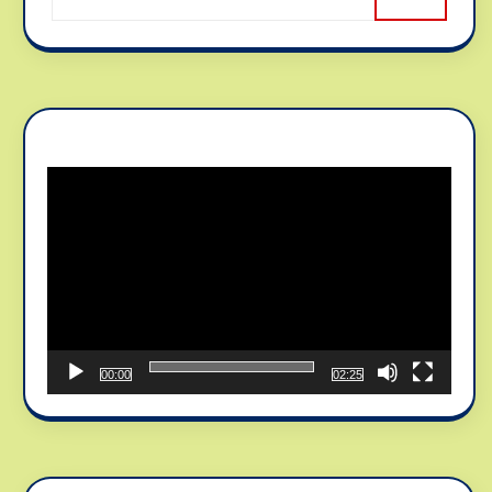
Reproductor
de
vídeo
00:00
02:25