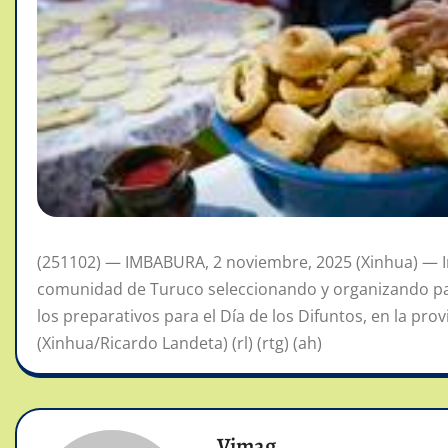
(251102) — IMBABURA, 2 noviembre, 2025 (Xinhua) — I
comunidad de Turuco seleccionando y organizando pa
los preparativos para el Día de los Difuntos, en la pro
(Xinhua/Ricardo Landeta) (rl) (rtg) (ah)
Vimag