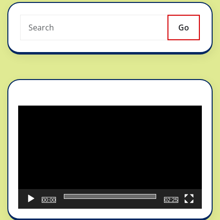
Go
Reproductor
de
vídeo
00:00
02:25