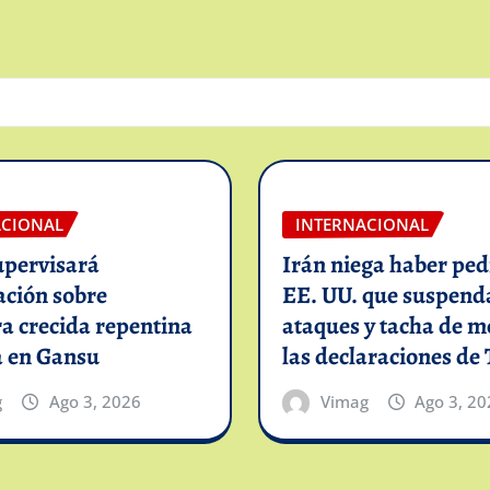
ACIONAL
INTERNACIONAL
upervisará
Irán niega haber ped
ación sobre
EE. UU. que suspend
a crecida repentina
ataques y tacha de m
a en Gansu
las declaraciones d
g
Ago 3, 2026
Vimag
Ago 3, 20