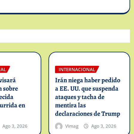
NAL
INTERNACIONAL
visará
Irán niega haber pedido
n sobre
a EE. UU. que suspenda
ecida
ataques y tacha de
urrida en
mentira las
declaraciones de Trump
Ago 3, 2026
Vimag
Ago 3, 2026