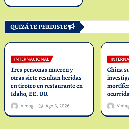
QUIZÁ TE PERDISTE
INTERNACIONAL
INTERN
Tres personas mueren y
China s
otras siete resultan heridas
investig
en tiroteo en restaurante en
mortífer
Idaho, EE. UU.
ocurrid
Vimag
Ago 3, 2026
Vima