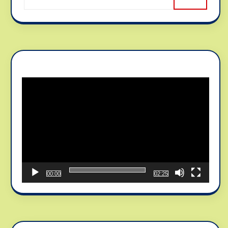
Reproductor
de
vídeo
00:00
02:25