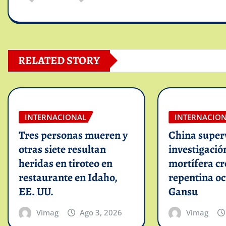
RELATED STORY
INTERNACIONAL
INTERNACIO
Tres personas mueren y
China super
otras siete resultan
investigació
heridas en tiroteo en
mortífera cr
restaurante en Idaho,
repentina oc
EE. UU.
Gansu
Vimag
Ago 3, 2026
Vimag