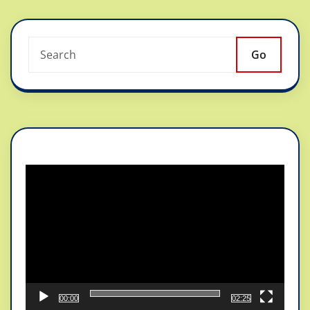
Go
Reproductor
de
vídeo
00:00
02:25