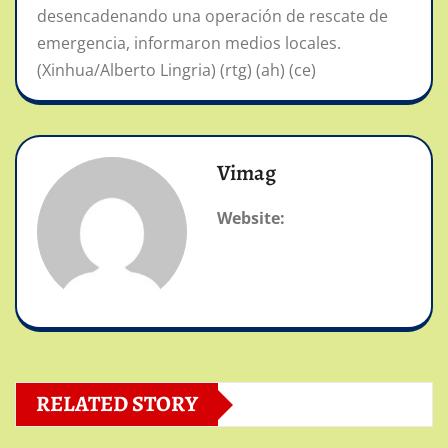
desencadenando una operación de rescate de
emergencia, informaron medios locales.
(Xinhua/Alberto Lingria) (rtg) (ah) (ce)
Vimag
Website:
RELATED STORY