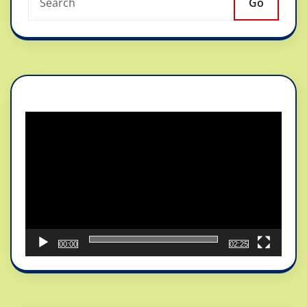
Go
Reproductor
de
vídeo
00:00
02:25