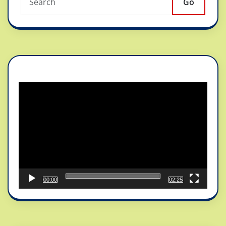
Go
Reproductor
de
vídeo
00:00
02:25