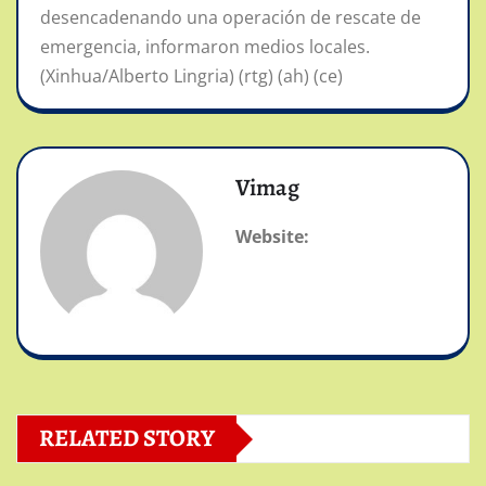
desencadenando una operación de rescate de
emergencia, informaron medios locales.
(Xinhua/Alberto Lingria) (rtg) (ah) (ce)
Vimag
Website:
RELATED STORY