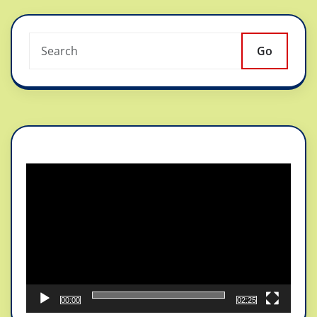
Go
Reproductor
de
vídeo
00:00
02:25