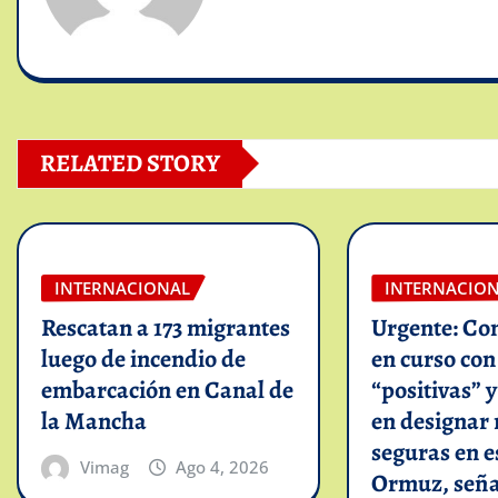
RELATED STORY
INTERNACIONAL
INTERNACIO
Rescatan a 173 migrantes
Urgente: Co
luego de incendio de
en curso co
embarcación en Canal de
“positivas” 
la Mancha
en designar 
seguras en e
Vimag
Ago 4, 2026
Ormuz, seña