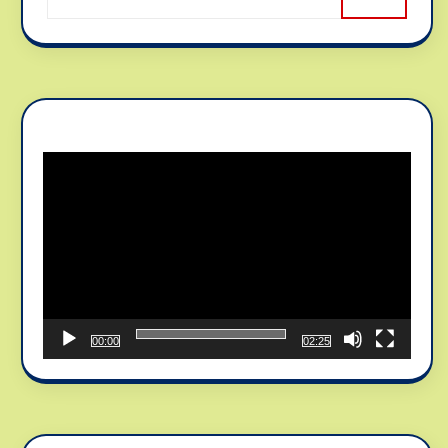
Reproductor
de
vídeo
00:00
02:25