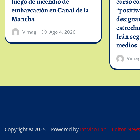
luego de incendio de
curso c
embarcación en Canal de la
“positiv
Mancha
designar
estrech
Vimag
Ago 4, 2026
Irán se
medios
Vima
Copyright © 2025 | Powered by
Intiviso Lab
|
Editor New