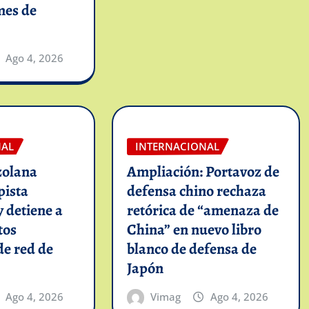
mes de
Ago 4, 2026
NAL
INTERNACIONAL
zolana
Ampliación: Portavoz de
pista
defensa chino rechaza
y detiene a
retórica de “amenaza de
tos
China” en nuevo libro
de red de
blanco de defensa de
Japón
Ago 4, 2026
Vimag
Ago 4, 2026