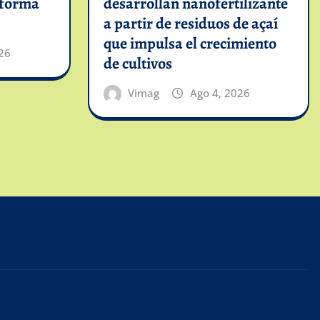
informa
desarrollan nanofertilizante
a partir de residuos de açaí
que impulsa el crecimiento
26
de cultivos
Vimag
Ago 4, 2026