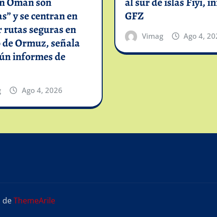
on Omán son
al sur de islas Fiyi, 
as” y se centran en
GFZ
 rutas seguras en
Vimag
Ago 4, 20
o de Ormuz, señala
gún informes de
g
Ago 4, 2026
s
de
ThemeArile