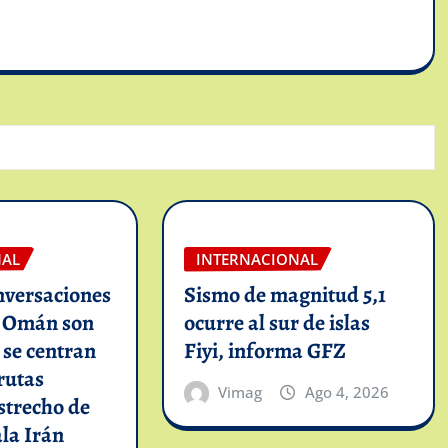
NAL
INTERNACIONAL
nversaciones
Sismo de magnitud 5,1
n Omán son
ocurre al sur de islas
y se centran
Fiyi, informa GFZ
rutas
Vimag
Ago 4, 2026
strecho de
la Irán