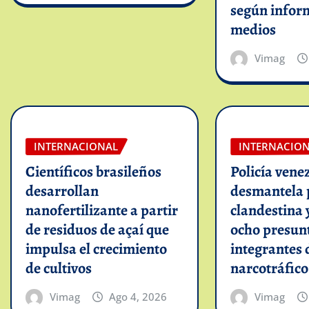
según infor
medios
Vimag
INTERNACIONAL
INTERNACIO
Científicos brasileños
Policía vene
desarrollan
desmantela 
nanofertilizante a partir
clandestina 
de residuos de açaí que
ocho presun
impulsa el crecimiento
integrantes 
de cultivos
narcotráfico
Vimag
Ago 4, 2026
Vimag