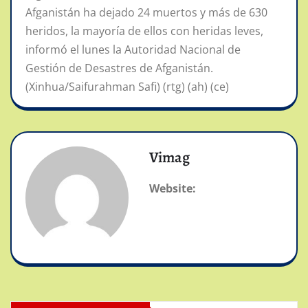
Afganistán ha dejado 24 muertos y más de 630
heridos, la mayoría de ellos con heridas leves,
informó el lunes la Autoridad Nacional de
Gestión de Desastres de Afganistán.
(Xinhua/Saifurahman Safi) (rtg) (ah) (ce)
Vimag
Website: