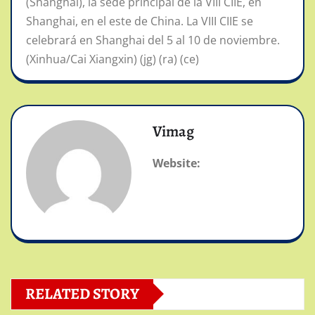
(Shanghai), la sede principal de la VIII CIIE, en
Shanghai, en el este de China. La VIII CIIE se
celebrará en Shanghai del 5 al 10 de noviembre.
(Xinhua/Cai Xiangxin) (jg) (ra) (ce)
Vimag
Website:
RELATED STORY