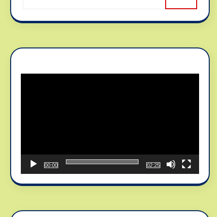
Reproductor
de
vídeo
00:00
02:25