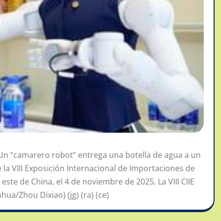
n “camarero robot” entrega una botella de agua a un
la VIII Exposición Internacional de Importaciones de
l este de China, el 4 de noviembre de 2025. La VIII CIIE
hua/Zhou Dixiao) (jg) (ra) (ce)