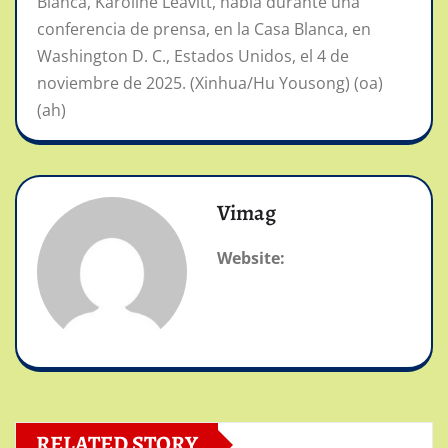
Blanca, Karoline Leavitt, habla durante una
conferencia de prensa, en la Casa Blanca, en
Washington D. C., Estados Unidos, el 4 de
noviembre de 2025. (Xinhua/Hu Yousong) (oa)
(ah)
Vimag
Website:
RELATED STORY