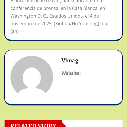
Blanca, Karoline Leavitt, habla durante una
conferencia de prensa, en la Casa Blanca, en
Washington D. C., Estados Unidos, el 4 de
noviembre de 2025. (Xinhua/Hu Yousong) (oa)
(ah)
Vimag
Website:
RELATED STORY