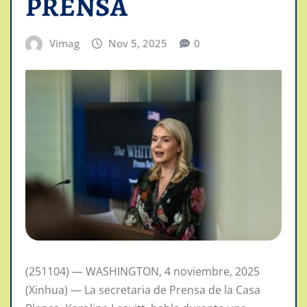
PRENSA
Vimag
Nov 5, 2025
0
(251104) — WASHINGTON, 4 noviembre, 2025
(Xinhua) — La secretaria de Prensa de la Casa