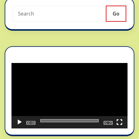
Go
Reproductor
de
vídeo
00:00
02:25