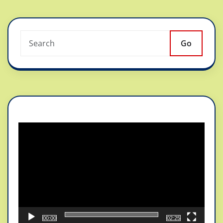
Go
Reproductor
de
vídeo
00:00
02:25