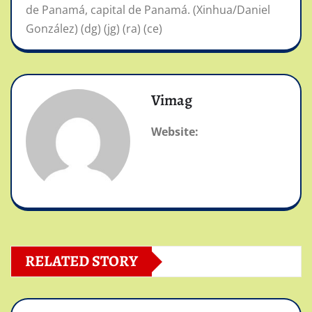
de Panamá, capital de Panamá. (Xinhua/Daniel
González) (dg) (jg) (ra) (ce)
Vimag
Website:
RELATED STORY