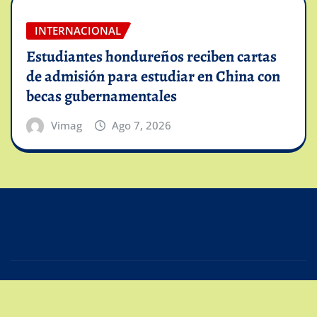
INTERNACIONAL
Estudiantes hondureños reciben cartas
de admisión para estudiar en China con
becas gubernamentales
Vimag
Ago 7, 2026
Copyright © 2025 | Powered by
Intiviso Lab
|
Editor
News
de
ThemeArile