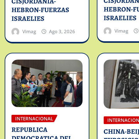
CISJORDAN
CISJORDANIA-
HEBRON-F
HEBRON-FUERZAS
ISRAELIES
ISRAELIES
Vimag
Vimag
Ago 3, 2026
INTERNACIONAL
INTERNACIO
REPUBLICA
CHINA-BEI
DEMOCRATICA DEL