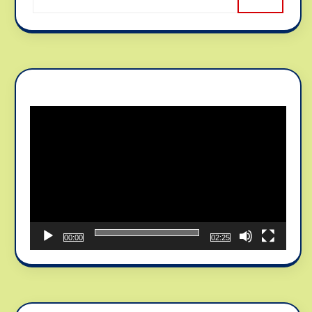
Reproductor
de
vídeo
00:00
02:25