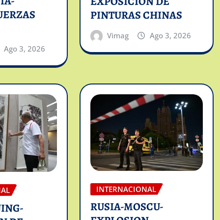
IA-
EXPOSICION DE
UERZAS
PINTURAS CHINAS
Vimag
Ago 3, 2026
Ago 3, 2026
INTERNACIONAL
NAL
RUSIA-MOSCU-
JING-