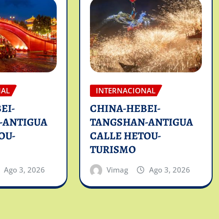
NAL
INTERNACIONAL
EI-
CHINA-HEBEI-
-ANTIGUA
TANGSHAN-ANTIGUA
OU-
CALLE HETOU-
TURISMO
Ago 3, 2026
Vimag
Ago 3, 2026