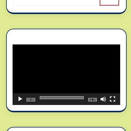
Reproductor
de
vídeo
00:00
02:25