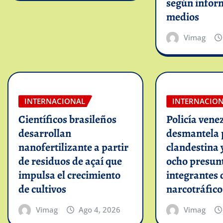
según infor
medios
Vimag
INTERNACIONAL
INTERNACIO
Científicos brasileños
Policía vene
desarrollan
desmantela 
nanofertilizante a partir
clandestina 
de residuos de açaí que
ocho presun
impulsa el crecimiento
integrantes 
de cultivos
narcotráfico
Vimag
Ago 4, 2026
Vimag