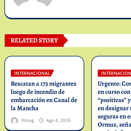
RELATED STORY
INTERNACIONAL
INTERNACIO
Rescatan a 173 migrantes
Urgente: Co
luego de incendio de
en curso co
embarcación en Canal de
“positivas” 
la Mancha
en designar 
seguras en e
Vimag
Ago 4, 2026
Ormuz, seña