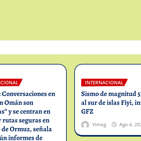
ACIONAL
INTERNACIONAL
: Conversaciones en
Sismo de magnitud 5,
on Omán son
al sur de islas Fiyi, 
as” y se centran en
GFZ
 rutas seguras en
Vimag
Ago 4, 20
o de Ormuz, señala
gún informes de