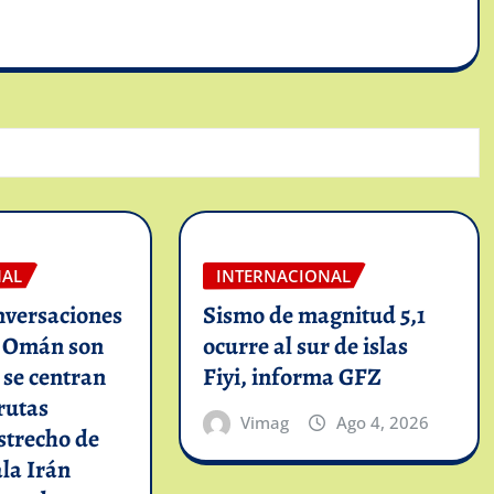
NAL
INTERNACIONAL
nversaciones
Sismo de magnitud 5,1
n Omán son
ocurre al sur de islas
y se centran
Fiyi, informa GFZ
rutas
Vimag
Ago 4, 2026
strecho de
la Irán