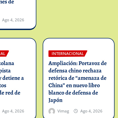
mes de
Ago 4, 2026
NAL
INTERNACIONAL
zolana
Ampliación: Portavoz de
pista
defensa chino rechaza
y detiene a
retórica de “amenaza de
tos
China” en nuevo libro
de red de
blanco de defensa de
Japón
Ago 4, 2026
Vimag
Ago 4, 2026