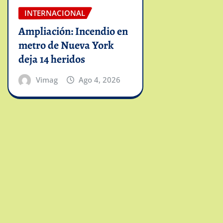
INTERNACIONAL
Ampliación: Incendio en
metro de Nueva York
deja 14 heridos
Vimag
Ago 4, 2026