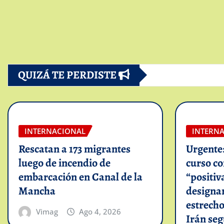
QUIZÁ TE PERDISTE
INTERNACIONAL
INTERN
Rescatan a 173 migrantes
Urgente
luego de incendio de
curso c
embarcación en Canal de la
“positiv
Mancha
designar
estrech
Vimag
Ago 4, 2026
Irán se