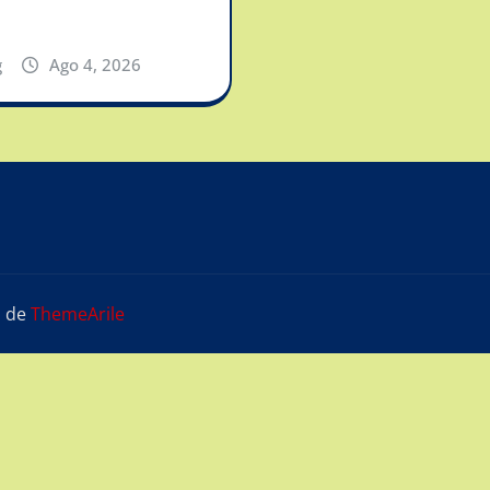
g
Ago 4, 2026
s
de
ThemeArile