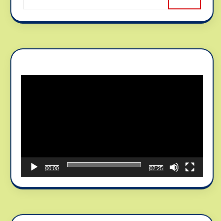
Reproductor
de
vídeo
00:00
02:25