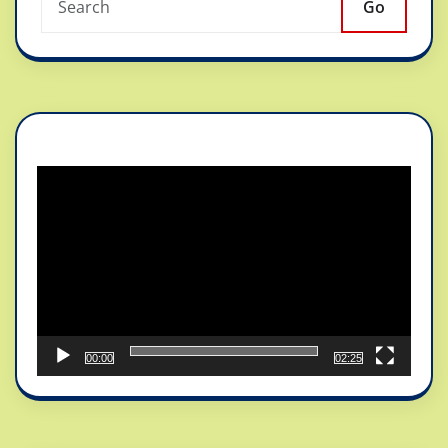
Go
Reproductor
de
vídeo
00:00
02:25