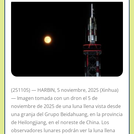
(251105) — HARBIN, 5 noviembre, 2025 (Xinhua)
— Imagen tomada con un dron el 5 de
noviembre de 2025 de una luna llena vista desde
una granja del Grupo Beidahuang, en la provincia
de Heilongjiang, en el noreste de China. Los
observadores lunares podrán ver la luna llena