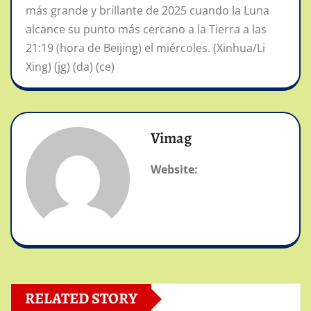
más grande y brillante de 2025 cuando la Luna
alcance su punto más cercano a la Tierra a las
21:19 (hora de Beijing) el miércoles. (Xinhua/Li
Xing) (jg) (da) (ce)
Vimag
Website:
RELATED STORY