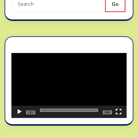
Go
Reproductor
de
vídeo
00:00
02:25