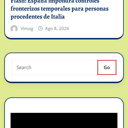
Flash: España impondrá controles
fronterizos temporales para personas
procedentes de Italia
Vimag
Ago 8, 2026
Go
Reproductor
de
vídeo