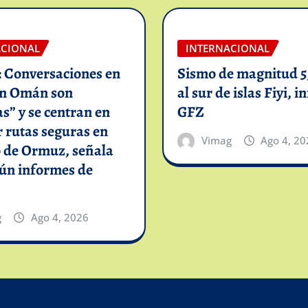
ACIONAL
INTERNACIONAL
: Conversaciones en
Sismo de magnitud 5,
on Omán son
al sur de islas Fiyi, 
as” y se centran en
GFZ
 rutas seguras en
Vimag
Ago 4, 20
o de Ormuz, señala
gún informes de
g
Ago 4, 2026