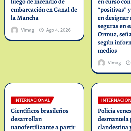
luego de incendio de
en curso co
embarcación en Canal de
“positivas” 
la Mancha
en designar 
seguras en e
Vimag
Ago 4, 2026
Ormuz, seña
según infor
medios
Vimag
INTERNACIONAL
INTERNACIO
Científicos brasileños
Policía vene
desarrollan
desmantela 
nanofertilizante a partir
clandestina 