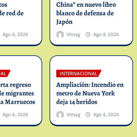
tos
China” en nuevo libro
de red de
blanco de defensa de
Japón
Ago 4, 2026
Vimag
Ago 4, 2026
NAL
INTERNACIONAL
rta regreso
Ampliación: Incendio en
de migrantes
metro de Nueva York
 a Marruecos
deja 14 heridos
Ago 4, 2026
Vimag
Ago 4, 2026