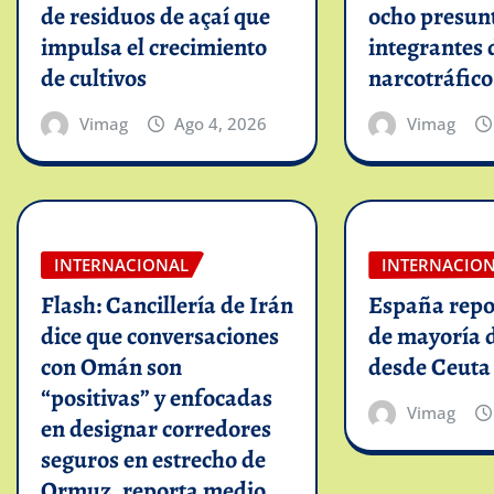
de residuos de açaí que
ocho presun
impulsa el crecimiento
integrantes 
de cultivos
narcotráfico
Vimag
Ago 4, 2026
Vimag
INTERNACIONAL
INTERNACIO
Flash: Cancillería de Irán
España repo
dice que conversaciones
de mayoría 
con Omán son
desde Ceuta
“positivas” y enfocadas
Vimag
en designar corredores
seguros en estrecho de
Ormuz, reporta medio