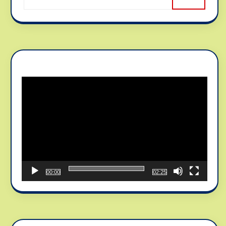
Reproductor
de
vídeo
00:00
02:25