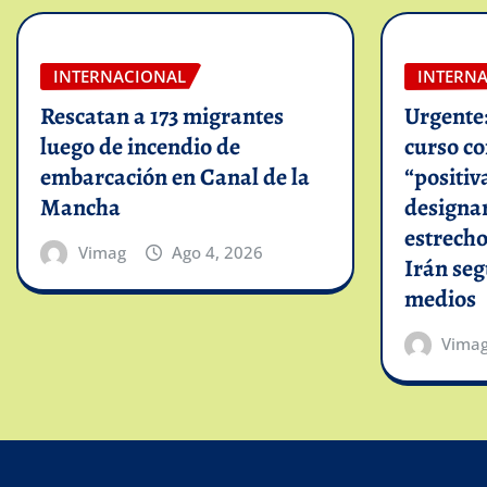
INTERNACIONAL
INTERN
Rescatan a 173 migrantes
Urgente
luego de incendio de
curso c
embarcación en Canal de la
“positiv
Mancha
designar
estrech
Vimag
Ago 4, 2026
Irán se
medios
Vima