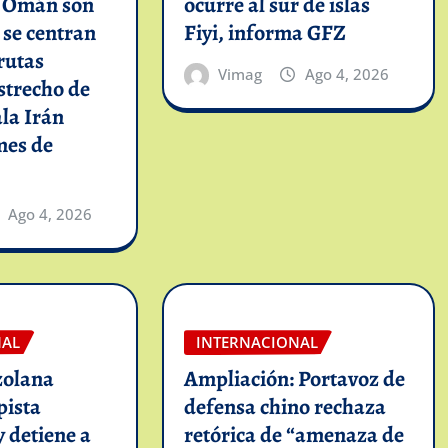
n Omán son
ocurre al sur de islas
y se centran
Fiyi, informa GFZ
rutas
Vimag
Ago 4, 2026
strecho de
la Irán
mes de
Ago 4, 2026
NAL
INTERNACIONAL
zolana
Ampliación: Portavoz de
pista
defensa chino rechaza
y detiene a
retórica de “amenaza de