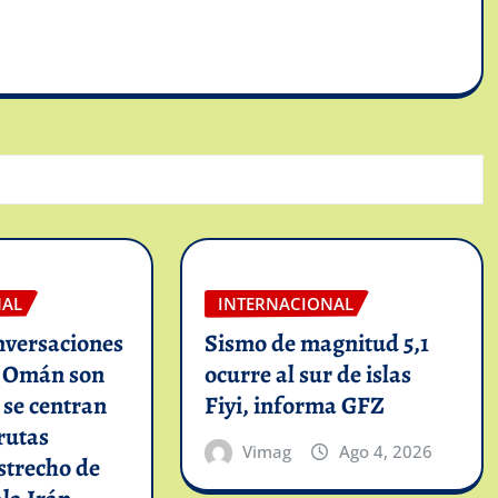
NAL
INTERNACIONAL
nversaciones
Sismo de magnitud 5,1
n Omán son
ocurre al sur de islas
y se centran
Fiyi, informa GFZ
rutas
Vimag
Ago 4, 2026
strecho de