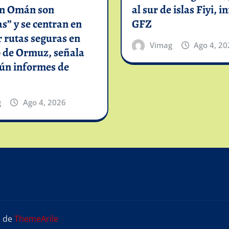
on Omán son
al sur de islas Fiyi, 
as” y se centran en
GFZ
 rutas seguras en
Vimag
Ago 4, 20
o de Ormuz, señala
gún informes de
g
Ago 4, 2026
s
de
ThemeArile