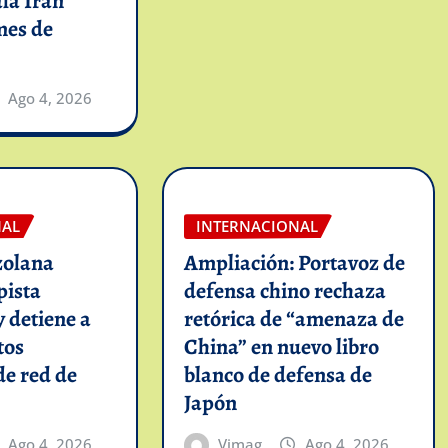
la Irán
mes de
Ago 4, 2026
NAL
INTERNACIONAL
zolana
Ampliación: Portavoz de
pista
defensa chino rechaza
y detiene a
retórica de “amenaza de
tos
China” en nuevo libro
de red de
blanco de defensa de
Japón
Ago 4, 2026
Vimag
Ago 4, 2026