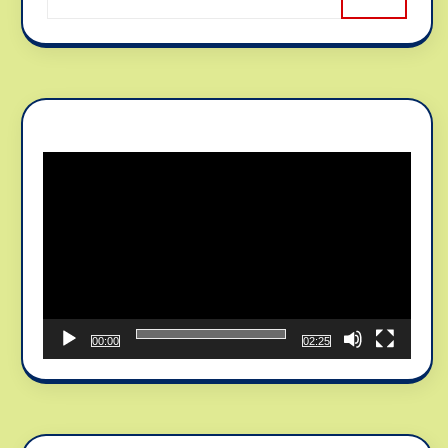
Reproductor
de
vídeo
00:00
02:25