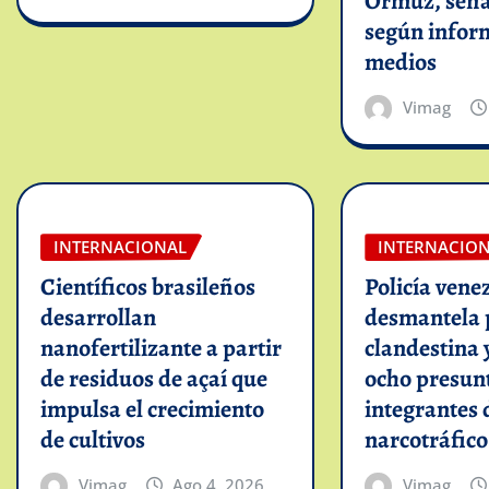
Ormuz, seña
según infor
medios
Vimag
INTERNACIONAL
INTERNACIO
Científicos brasileños
Policía vene
desarrollan
desmantela 
nanofertilizante a partir
clandestina 
de residuos de açaí que
ocho presun
impulsa el crecimiento
integrantes 
de cultivos
narcotráfico
Vimag
Ago 4, 2026
Vimag