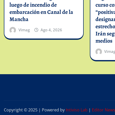
luego de incendio de
curso c
embarcación en Canal de la
“positiv
Mancha
designar
estrech
Vimag
Ago 4, 2026
Irán se
medios
Vima
Copyright © 2025 | Powered by
Intiviso Lab
|
Editor New