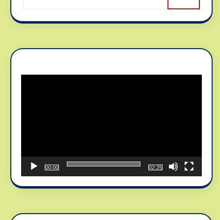
Reproductor
de
vídeo
00:00
02:25