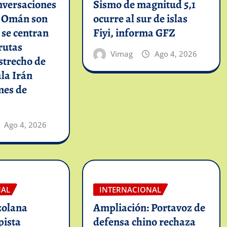
nversaciones
Sismo de magnitud 5,1
n Omán son
ocurre al sur de islas
y se centran
Fiyi, informa GFZ
rutas
Vimag
Ago 4, 2026
strecho de
la Irán
mes de
Ago 4, 2026
NAL
INTERNACIONAL
zolana
Ampliación: Portavoz de
pista
defensa chino rechaza