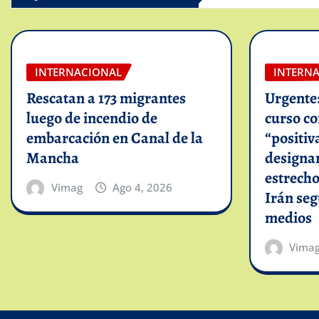
INTERNACIONAL
INTERN
Rescatan a 173 migrantes
Urgente
luego de incendio de
curso c
embarcación en Canal de la
“positiv
Mancha
designar
estrech
Vimag
Ago 4, 2026
Irán se
medios
Vima