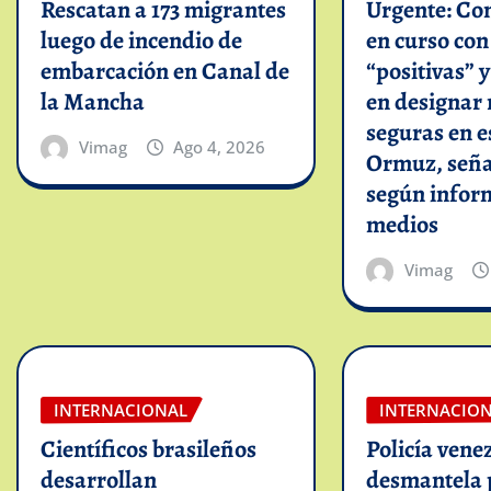
Rescatan a 173 migrantes
Urgente: Co
luego de incendio de
en curso co
embarcación en Canal de
“positivas” 
la Mancha
en designar 
seguras en e
Vimag
Ago 4, 2026
Ormuz, seña
según infor
medios
Vimag
INTERNACIONAL
INTERNACIO
Científicos brasileños
Policía vene
desarrollan
desmantela 