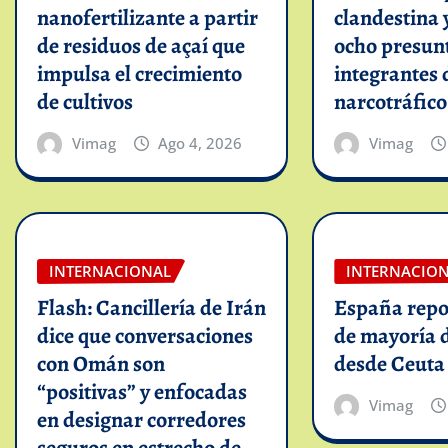
nanofertilizante a partir
clandestina 
de residuos de açaí que
ocho presun
impulsa el crecimiento
integrantes 
de cultivos
narcotráfico
Vimag
Ago 4, 2026
Vimag
INTERNACIONAL
INTERNACIO
Flash: Cancillería de Irán
España repo
dice que conversaciones
de mayoría 
con Omán son
desde Ceuta
“positivas” y enfocadas
Vimag
en designar corredores
seguros en estrecho de