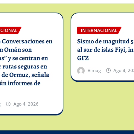
ACIONAL
INTERNACIONAL
: Conversaciones en
Sismo de magnitud 5,
on Omán son
al sur de islas Fiyi, 
as” y se centran en
GFZ
 rutas seguras en
Vimag
Ago 4, 20
o de Ormuz, señala
gún informes de
g
Ago 4, 2026