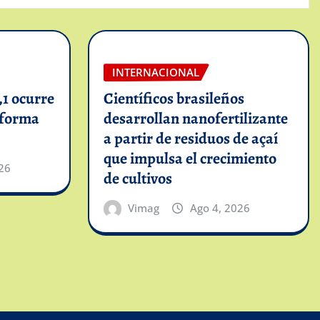
INTERNACIONAL
1 ocurre
Científicos brasileños
informa
desarrollan nanofertilizante
a partir de residuos de açaí
que impulsa el crecimiento
26
de cultivos
Vimag
Ago 4, 2026