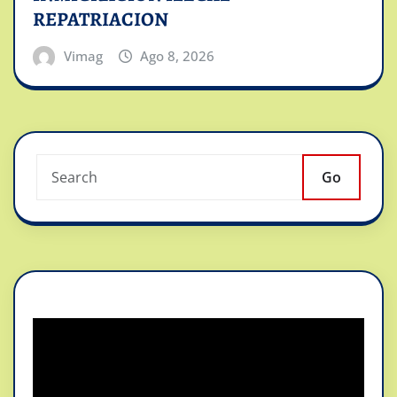
REPATRIACION
Vimag
Ago 8, 2026
Go
Reproductor
de
vídeo