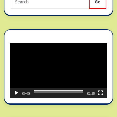
Go
Reproductor
de
vídeo
00:00
02:25