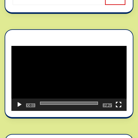
Reproductor
de
vídeo
00:00
02:25