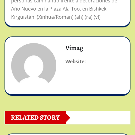
personas caminando frente a decoraciones de
Año Nuevo en la Plaza Ala-Too, en Bishkek,
Kirguistán. (Xinhua/Roman) (ah) (ra) (vf)
Vimag
Website:
RELATED STORY